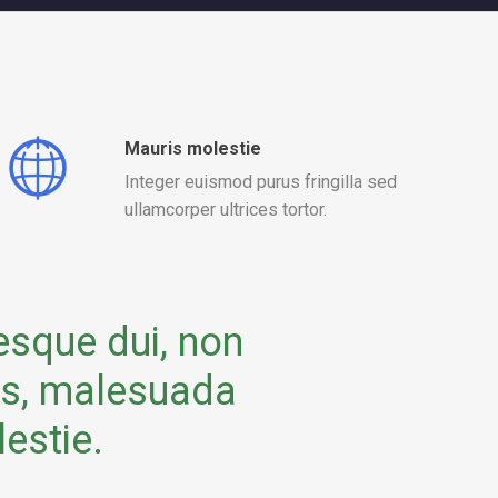
Mauris molestie
Integer euismod purus fringilla sed
ullamcorper ultrices tortor.
esque dui, non
lis, malesuada
lestie.