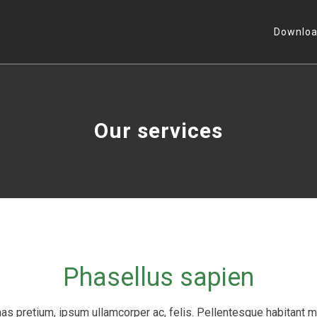
Downloa
Our services
Phasellus sapien
pretium, ipsum ullamcorper ac, felis. Pellentesque habitant mor