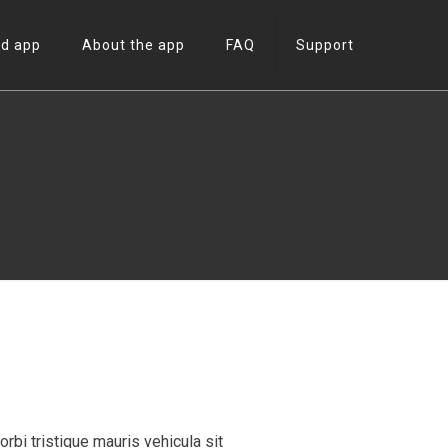
d app
About the app
FAQ
Support
bi tristique mauris vehicula sit